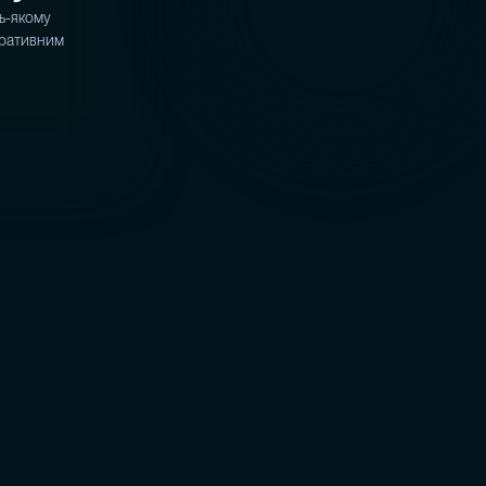
дь-якому
оративним