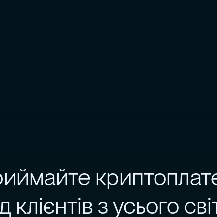
иймайте криптоплат
ід клієнтів з усього сві