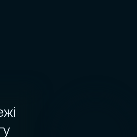
ежі
ту