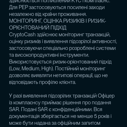
здійснюється поглиблений KYC і комплаєнс.
Для PEP застосовуються посилені заходи
незалежно від країни проживання.
МОНІТОРИНГ, ОЦІНКА РИЗИКІВ І РИЗИК-
ОРІЄНТОВАНИЙ ПІДХІД
CryptoCash здійснює моніторинг транзакцій,
оцінку ризиків і виявлення підозрілої активності,
застосовуючи спеціально розроблені системи
та високопродуктивні інструменти.
Використовується ризик-орієнтований підхід
(Low, Medium, High). Постійний моніторинг
дозволяє виявляти нетипові операції, що не
відповідають профілю клієнта.
У разі виявлення підозрілих транзакцій Офіцер
із комплаєнсу приймає рішення про подання
SAR. Подані SAR є конфіденційними. Вся
документація зберігається не менше 5 років і
може бути надана за офіційним запитом