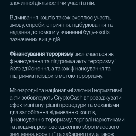
злочинної діяльності чи участі в ній.
Відмивання коштів також охоплює участь,
змову, спроби, сприяння, підбурювання та
надання допомоги у вчиненні будь-якої із
зазначених вище дій.
Фінансування тероризму
визначається як
фінансування та підтримка акту тероризму і
його здійснення, а також фінансування та
підтримка поїздок із метою тероризму.
Міжнародні та національні закони і нормативні
акти зобов’язують CryptoCash впроваджувати
ефективні внутрішні процедури та механізми
для запобігання відмиванню коштів,
фінансуванню тероризму, торгівлі наркотиками
та людьми, розповсюдженню зброї масового
знищення, корупції та хабарництву, а також