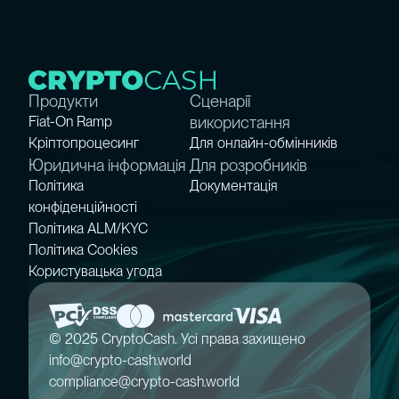
Продукти
Сценарії
використання
Fiat-On Ramp
Крiптопроцесинг
Для онлайн-обмінників
Юридична інформація
Для розробників
Політика
Документація
конфіденційності
Політика ALM/KYC
Політика Cookies
Користувацька угода
© 2025 CryptoCash. Усі права захищено
info@crypto-cash.world
compliance@crypto-cash.world