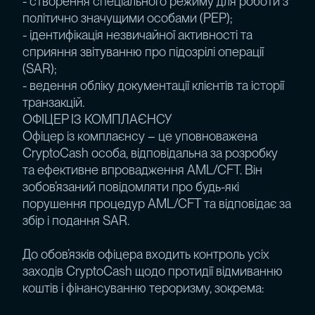
- створення спеціального режиму для роботи з
політично значущими особами (PEP);
- ідентифікація незвичайної активності та
сприяння звітуванню про підозрілі операції
(SAR);
- ведення обліку документації клієнтів та історії
транзакцій.
ОФІЦЕР ІЗ КОМПЛАЄНСУ
Офіцер із комплаєнсу – це уповноважена
CryptoCash особа, відповідальна за розробку
та ефективне впровадження AML/CFT. Він
зобов’язаний повідомляти про будь-які
порушення процедур AML/CFT та відповідає за
збір і подання SAR.
До обов’язків офіцера входить контроль усіх
заходів CryptoCash щодо протидії відмиванню
коштів і фінансуванню тероризму, зокрема: