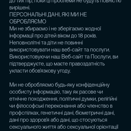
до тих пір, поки ці проблеми не будуть повністю
вирішені.
ПЕРСОНАЛЬНІ ДАНІ, ЯКІ МИ НЕ
ОБРОБЛЯЄМО
Ми не збираємо і не зберігаємо жодної
інформації про дітей віком до 18 років.
Неповнолітні та діти не повинні
використовувати наш веб-сайт та послуги.
Використовуючи наш Веб-сайт та Послуги, ви
підтверджуєте, що маєте правоздатність
укласти обов'язкову угоду.
Ми не обробляємо будь-яку конфіденційну
особисту інформацію, таку як расове чи
етнічне походження, політичні думки, релігійні
чи філософські переконання або членство в
профспілках, генетичні дані, біометричні дані,
дані про здоров'я або дані, що стосуються
сексуального життя або сексуальної орієнтації