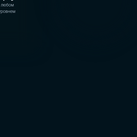
в любом
 уровнем