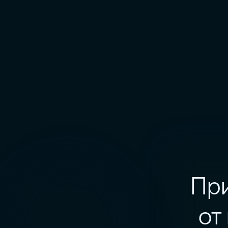
Пр
от