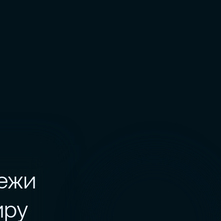
ежи
иру