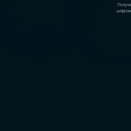
Получа
цифрово